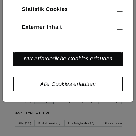
um die 3K: Klimaschutz,
Kreislaufwirtschaft und
Statistik Cookies
Klimaanpassung.
Externer Inhalt
Suche
Nur erforderliche Cookies erlauben
Alle Cookies erlauben
NACH FORMAT FILTERN
Alle (12)
Live (5)
Online (5)
Hybrid (2)
Streaming
NACH TYPE FILTERN
Alle (12)
KSU-Event (3)
Für Mitglieder (7)
KSU-Partner-Event (1