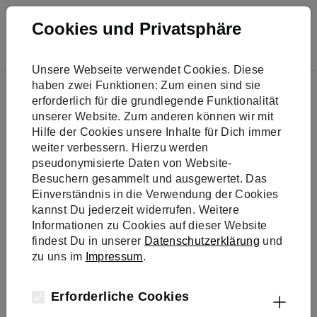
Skip to main navigation
Skip to main content
Skip to page footer
Cookies und Privatsphäre
Unsere Webseite verwendet Cookies. Diese
You are here:
haben zwei Funktionen: Zum einen sind sie
Veranstaltungen
erforderlich für die grundlegende Funktionalität
unserer Website. Zum anderen können wir mit
Hilfe der Cookies unsere Inhalte für Dich immer
Treffpunkt für
weiter verbessern. Hierzu werden
pseudonymisierte Daten von Website-
Wissen und
Besuchern gesammelt und ausgewertet. Das
Einverständnis in die Verwendung der Cookies
kannst Du jederzeit widerrufen. Weitere
Vernetzung
Informationen zu Cookies auf dieser Website
findest Du in unserer
Datenschutzerklärung
und
zu uns im
Impressum
.
Eine Plattform für Begegnung,
Dialog und Networking. Entdecken
Erforderliche Cookies
Sie unsere Veranstaltungen rund