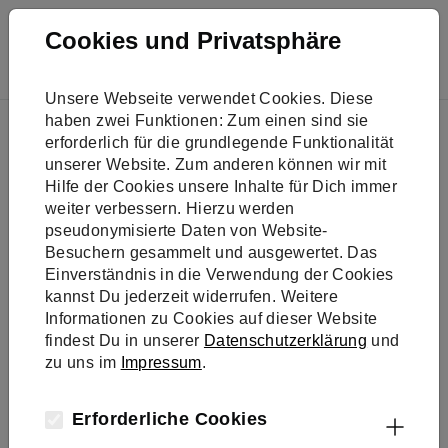
Skip to main navigation
Skip to main content
Skip to page footer
Cookies und Privatsphäre
Unsere Webseite verwendet Cookies. Diese
You are here:
haben zwei Funktionen: Zum einen sind sie
Aktiv werden
Kooperationspartner
erforderlich für die grundlegende Funktionalität
MWT GmbH & Co. KG
unserer Website. Zum anderen können wir mit
Hilfe der Cookies unsere Inhalte für Dich immer
weiter verbessern. Hierzu werden
pseudonymisierte Daten von Website-
Besuchern gesammelt und ausgewertet. Das
Einverständnis in die Verwendung der Cookies
kannst Du jederzeit widerrufen. Weitere
Informationen zu Cookies auf dieser Website
findest Du in unserer
Datenschutzerklärung
und
zu uns im
Impressum
.
Erforderliche Cookies