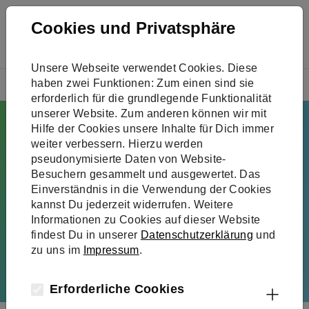
Skip to main navigation
Skip to main content
Skip to page footer
Cookies und Privatsphäre
Unsere Webseite verwendet Cookies. Diese
You are here:
haben zwei Funktionen: Zum einen sind sie
Über uns
Unser Verband
erforderlich für die grundlegende Funktionalität
unserer Website. Zum anderen können wir mit
Hilfe der Cookies unsere Inhalte für Dich immer
Während
weiter verbessern. Hierzu werden
pseudonymisierte Daten von Website-
andere reden,
Besuchern gesammelt und ausgewertet. Das
Einverständnis in die Verwendung der Cookies
kannst Du jederzeit widerrufen. Weitere
gehen wir voran
Informationen zu Cookies auf dieser Website
findest Du in unserer
Datenschutzerklärung
und
zu uns im
Impressum
.
Erforderliche Cookies