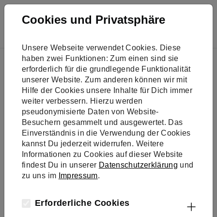
Skip to main navigation
Skip to main content
Skip to page footer
Cookies und Privatsphäre
Unsere Webseite verwendet Cookies. Diese
You are here:
haben zwei Funktionen: Zum einen sind sie
Best Practice
erforderlich für die grundlegende Funktionalität
unserer Website. Zum anderen können wir mit
Hilfe der Cookies unsere Inhalte für Dich immer
Klimaschutz,
weiter verbessern. Hierzu werden
pseudonymisierte Daten von Website-
der wirkt
Besuchern gesammelt und ausgewertet. Das
Einverständnis in die Verwendung der Cookies
kannst Du jederzeit widerrufen. Weitere
Informationen zu Cookies auf dieser Website
findest Du in unserer
Datenschutzerklärung
und
zu uns im
Impressum
.
Suche
Erforderliche Cookies