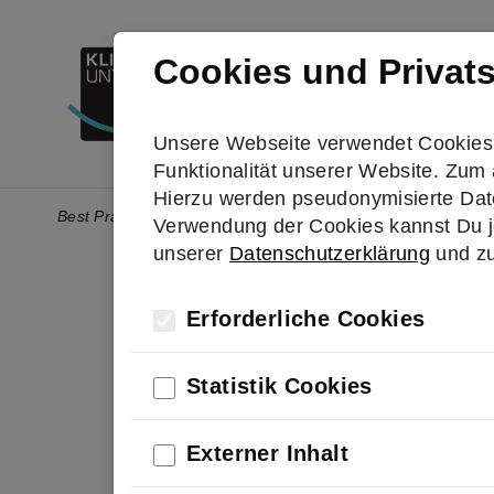
Skip to main navigation
Skip to main content
Skip to page footer
Presse
Kontakt
Cookies und Privat
Best Practice
Aktiv w
Unsere Webseite verwendet Cookies. 
Funktionalität unserer Website. Zum 
Hierzu werden pseudonymisierte Dat
You are here:
Best Practice
LIMBURGER – High-Tech-Digitalisierung
Verwendung der Cookies kannst Du je
unserer
Datenschutzerklärung
und z
Technologie & Innovation
Erforderliche Cookies
LIMBU
Statistik Cookies
Digita
Externer Inhalt