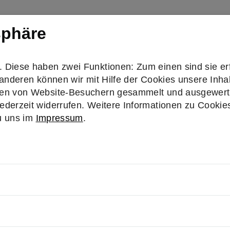
sphäre
erden
Projekte
Veranstaltungen
News
Über
Submenu for "Aktiv werden"
Diese haben zwei Funktionen: Zum einen sind sie erf
anderen können wir mit Hilfe der Cookies unsere Inhal
en von Website-Besuchern gesammelt und ausgewertet
derzeit widerrufen. Weitere Informationen zu Cookies 
u uns im
Impressum
.
RGER – High-
lisierung