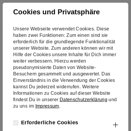
Skip to main navigation
Skip to main content
Skip to page footer
Cookies und Privatsphäre
Unsere Webseite verwendet Cookies. Diese
You are here:
haben zwei Funktionen: Zum einen sind sie
Best Practice
erforderlich für die grundlegende Funktionalität
GELSENWASSER AG – Wir denken in Kreisläufen
unserer Website. Zum anderen können wir mit
Hilfe der Cookies unsere Inhalte für Dich immer
weiter verbessern. Hierzu werden
Technologie & Innovation
pseudonymisierte Daten von Website-
GELSENWASS
Besuchern gesammelt und ausgewertet. Das
Einverständnis in die Verwendung der Cookies
kannst Du jederzeit widerrufen. Weitere
ER AG – Wir
Informationen zu Cookies auf dieser Website
findest Du in unserer
Datenschutzerklärung
und
denken in
zu uns im
Impressum
.
Kreisläufen
Erforderliche Cookies