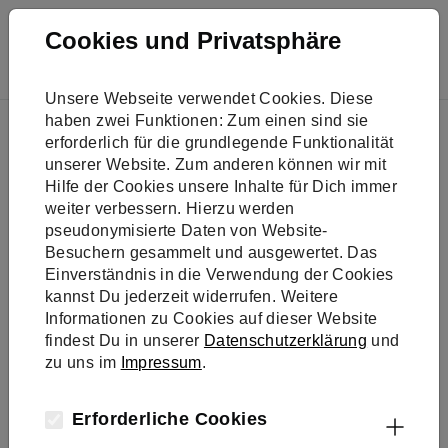
Skip to main navigation
Skip to main content
Skip to page footer
Cookies und Privatsphäre
Unsere Webseite verwendet Cookies. Diese
You are here:
haben zwei Funktionen: Zum einen sind sie
News
erforderlich für die grundlegende Funktionalität
Think Big! So gelingen komplexe Energiewendeprojekte
unserer Website. Zum anderen können wir mit
Hilfe der Cookies unsere Inhalte für Dich immer
weiter verbessern. Hierzu werden
Klimaschutz-Unternehmen e.V.
pseudonymisierte Daten von Website-
Think Big! So gelingen
Besuchern gesammelt und ausgewertet. Das
Einverständnis in die Verwendung der Cookies
komplexe
kannst Du jederzeit widerrufen. Weitere
Energiewendeprojekte
Informationen zu Cookies auf dieser Website
findest Du in unserer
Datenschutzerklärung
und
26.02.2026
zu uns im
Impressum
.
Erforderliche Cookies