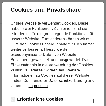
Skip to main navigation
Skip to main content
Skip to page footer
Cookies und Privatsphäre
Unsere Webseite verwendet Cookies. Diese
You are here:
haben zwei Funktionen: Zum einen sind sie
Presse
erforderlich für die grundlegende Funktionalität
unserer Website. Zum anderen können wir mit
Dieses Potenzial steckt in KI-gestützter Scope 3-Erfassung
Hilfe der Cookies unsere Inhalte für Dich immer
weiter verbessern. Hierzu werden
pseudonymisierte Daten von Website-
Besuchern gesammelt und ausgewertet. Das
Einverständnis in die Verwendung der Cookies
kannst Du jederzeit widerrufen. Weitere
Informationen zu Cookies auf dieser Website
findest Du in unserer
Datenschutzerklärung
und
zu uns im
Impressum
.
Erforderliche Cookies