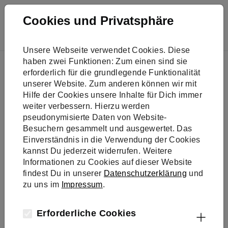
Skip to main navigation
Skip to main content
Skip to page footer
Cookies und Privatsphäre
Unsere Webseite verwendet Cookies. Diese
You are here:
haben zwei Funktionen: Zum einen sind sie
Presse
erforderlich für die grundlegende Funktionalität
KSU-Herbstkonferenz: Klimaschutz als Chance begreifen
unserer Website. Zum anderen können wir mit
Hilfe der Cookies unsere Inhalte für Dich immer
weiter verbessern. Hierzu werden
pseudonymisierte Daten von Website-
Besuchern gesammelt und ausgewertet. Das
Einverständnis in die Verwendung der Cookies
kannst Du jederzeit widerrufen. Weitere
Informationen zu Cookies auf dieser Website
findest Du in unserer
Datenschutzerklärung
und
zu uns im
Impressum
.
Erforderliche Cookies