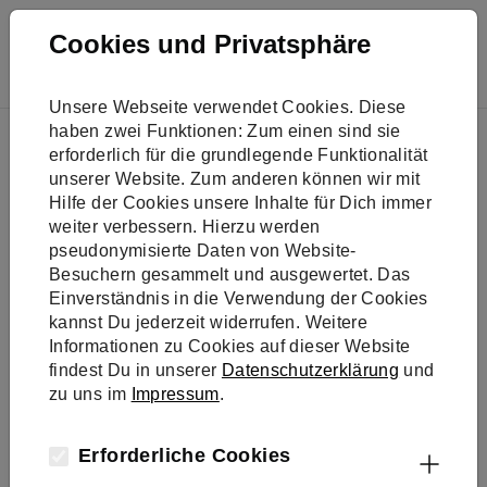
Skip to main navigation
Skip to main content
Skip to page footer
Cookies und Privatsphäre
Unsere Webseite verwendet Cookies. Diese
You are here:
haben zwei Funktionen: Zum einen sind sie
Presse
Neue Podcast-Folge über klimaneutrale Logistik
erforderlich für die grundlegende Funktionalität
unserer Website. Zum anderen können wir mit
Hilfe der Cookies unsere Inhalte für Dich immer
weiter verbessern. Hierzu werden
pseudonymisierte Daten von Website-
Besuchern gesammelt und ausgewertet. Das
Einverständnis in die Verwendung der Cookies
kannst Du jederzeit widerrufen. Weitere
Informationen zu Cookies auf dieser Website
findest Du in unserer
Datenschutzerklärung
und
zu uns im
Impressum
.
Klimaschutz-Unternehmen e.V.
Erforderliche Cookies
Neue Podcast-Folge über