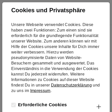
Skip to main navigation
Skip to main content
Skip to page footer
Cookies und Privatsphäre
Unsere Webseite verwendet Cookies. Diese
You are here:
haben zwei Funktionen: Zum einen sind sie
Presse
erforderlich für die grundlegende Funktionalität
Vorreiter für langjähriges Klimaschutz-Engagement
unserer Website. Zum anderen können wir mit
gewürdigt
Hilfe der Cookies unsere Inhalte für Dich immer
weiter verbessern. Hierzu werden
pseudonymisierte Daten von Website-
Besuchern gesammelt und ausgewertet. Das
Einverständnis in die Verwendung der Cookies
kannst Du jederzeit widerrufen. Weitere
Informationen zu Cookies auf dieser Website
findest Du in unserer
Datenschutzerklärung
und
zu uns im
Impressum
.
Erforderliche Cookies
Klimaschutz-Unternehmen e.V.
Pressemitteilungen