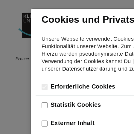
Skip to main navigation
Skip to main content
Skip to page footer
Presse
Kontakt
Cookies und Privat
Best Practice
Aktiv w
Unsere Webseite verwendet Cookies. 
Funktionalität unserer Website. Zum 
Hierzu werden pseudonymisierte Dat
You are here:
Presse
Warum Glasverpackungen die Zukunft gehören
Verwendung der Cookies kannst Du je
unserer
Datenschutzerklärung
und z
Erforderliche Cookies
Statistik Cookies
Externer Inhalt