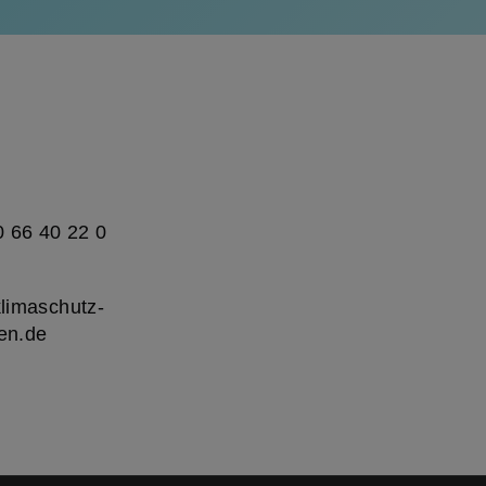
0 66 40 22 0
limaschutz-
en.de