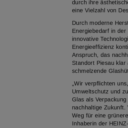
durch ihre ästhetisc
eine Vielzahl von De
Durch moderne Herst
Energiebedarf in der 
innovative Technolog
Energieeffizienz kont
Anspruch, das nachh
Standort Piesau klar a
schmelzende Glashütt
„Wir verpflichten un
Umweltschutz und zur
Glas als Verpackung s
nachhaltige Zukunft.
Weg für eine grünere
Inhaberin der HEIN