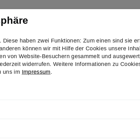
sphäre
erden
Projekte
Veranstaltungen
News
Über
Submenu for "Aktiv werden"
Diese haben zwei Funktionen: Zum einen sind sie erf
anderen können wir mit Hilfe der Cookies unsere Inhal
en von Website-Besuchern gesammelt und ausgewertet
derzeit widerrufen. Weitere Informationen zu Cookies 
u uns im
Impressum
.
Mitglieder